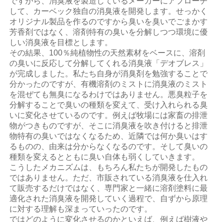
ですから、消臭液を製造しているメーカーにアプローチ
して、カーベック独自の消臭液を開発します。せっかく
オリジナル製品を作るのですから臭いを臭いでごまかす
芳香剤ではなく、溶剤特有の臭いを分解しつつ環境に優
しい消臭液を目標とします。
その結果、100％純植物性の天然素材をベースに、溶剤
の臭いに反応して分解してくれる消臭液「デオブレス」
が完成しました。私たち自身が消臭剤を勉強することで
分かったのですが、有機溶剤のミストに消臭液のミスト
を混ぜても無臭になるわけではありません。悪臭粒子を
分解することで臭いの種類を変えて、受け入れられる臭
いに変化させているのです。例えば牧場には家畜の排泄
物がつきものですが、そこに消臭液を吹き付けると排泄
物特有の臭いではなくなるため、近隣では何か臭いはす
るものの、由来は分からなくなるのです。そして臭いの
種類を変えるとともに臭い自体も弱くしていきます。
こうしたメカニズムは、もちろん私たちが開発したもの
ではありません。ただ、市販されている消臭液を仕入れ
て販売するだけではなく、専門家と一緒に溶剤塗料に最
適化された消臭液を開発していく過程で、自ずから原理
に対する理解も深まっていったのです。
ではどのように変化させるのかといえば、例えば樹液や