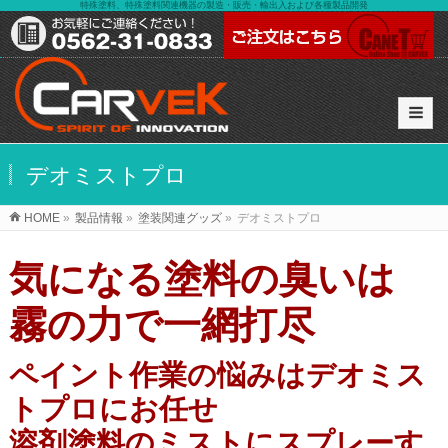
特殊塗料、特殊塗料関連機器の製造・販売・輸出入および各種製品開発
デオミストプロ
HOME
»
製品情報
»
塗装関連グッズ
»
デオミストプロ
気になる塗料の臭いは
霧の力で一網打尽
ペイント作業の悩みはデオミス
トプロにお任せ
溶剤塗料のミストにスプレーす