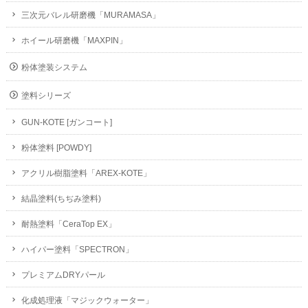
三次元バレル研磨機「MURAMASA」
ホイール研磨機「MAXPIN」
粉体塗装システム
塗料シリーズ
GUN-KOTE [ガンコート]
粉体塗料 [POWDY]
アクリル樹脂塗料「AREX-KOTE」
結晶塗料(ちぢみ塗料)
耐熱塗料「CeraTop EX」
ハイパー塗料「SPECTRON」
プレミアムDRYパール
化成処理液「マジックウォーター」