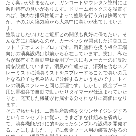
たく臭いが出ませんが、ガンコートやウレタン塗料には
溶剤特有の臭いがあります。ドリームボックスを設置す
れば、強力な排気性能によって塗装を行う方は快適です
が、そのぶん換気扇から大気中に臭いが出てしまいま
す。
塗装はしたいけどご近所との関係も良好に保ちたい。そ
んな方にお勧めなのが、カーベックが開発した消臭ユニ
ット「デオミストプロ」です。溶剤塗料を扱う板金工場
向けの消臭設備は以前から存在しています。実は、私た
ちが保有する自動車鈑金用ブースにもメーカーの消臭設
備を設置しています。消臭の仕組みは、溶剤を含むスプ
レーミストに消臭ミストをスプレーすることで臭いの元
となる粒子を包み込んで分解するというものです。トイ
レの消臭スプレーと同じ原理です。しかし、鈑金ブース
用は電磁弁で自動で動いたりタイマーが仕込まれていた
りと、充実した機能が付属する分それなりに高価になり
ます。
そこで私たちは、工業生産設備をダウンサイジングする
というコンセプトに従い、さまざまな仕組みを省略し
て、消臭機能だけに的を絞ったシンプルな設備を開発す
ることにしました。すでに鈑金ブース用の装置があるの