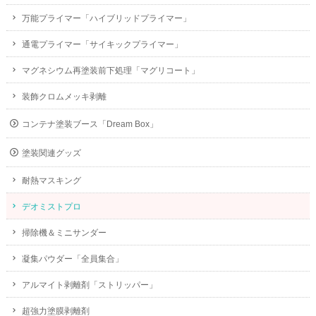
万能プライマー「ハイブリッドプライマー」
通電プライマー「サイキックプライマー」
マグネシウム再塗装前下処理「マグリコート」
装飾クロムメッキ剥離
コンテナ塗装ブース「Dream Box」
塗装関連グッズ
耐熱マスキング
デオミストプロ
掃除機＆ミニサンダー
凝集パウダー「全員集合」
アルマイト剥離剤「ストリッパー」
超強力塗膜剥離剤