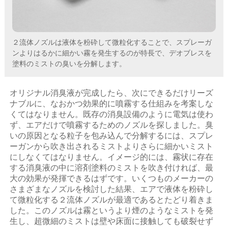
２流体ノズルは液体を粉砕して微粒化することで、スプレーガ
ンよりはるかに細かい霧を発生するのが特長で、デオブレスを
塗料のミストの臭いを分解します。
オリジナル消臭液が完成したら、次にできるだけリーズ
ナブルに、なおかつ効果的に噴霧する仕組みを考案しな
くてはなりません。既存の消臭設備のように電気は使わ
ず、エアだけで噴霧するためのノズルを探しました。臭
いの原因となる粒子を包み込んで分解するには、スプレ
ーガンから吹き出されるミストよりさらに細かいミスト
にしなくてはなりません。イメージ的には、霧状に存在
する消臭液の中に溶剤塗料のミストを吹き付ければ、最
大の効果が発揮できるはずです。いくつものメーカーの
さまざまなノズルを検討した結果、エアで液体を粉砕し
て微粒化する２流体ノズルが最適であるとたどり着きま
した。このノズルは霧というより煙のようなミストを発
生し、超微細のミストは壁や床面に接触しても破裂せず