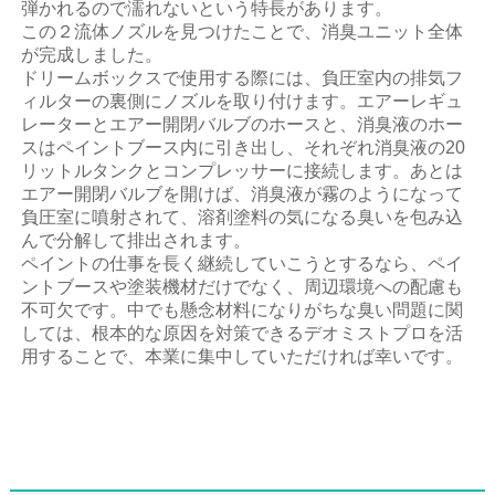
弾かれるので濡れないという特長があります。
この２流体ノズルを見つけたことで、消臭ユニット全体
が完成しました。
ドリームボックスで使用する際には、負圧室内の排気フ
ィルターの裏側にノズルを取り付けます。エアーレギュ
レーターとエアー開閉バルブのホースと、消臭液のホー
スはペイントブース内に引き出し、それぞれ消臭液の20
リットルタンクとコンプレッサーに接続します。あとは
エアー開閉バルブを開けば、消臭液が霧のようになって
負圧室に噴射されて、溶剤塗料の気になる臭いを包み込
んで分解して排出されます。
ペイントの仕事を長く継続していこうとするなら、ペイ
ントブースや塗装機材だけでなく、周辺環境への配慮も
不可欠です。中でも懸念材料になりがちな臭い問題に関
しては、根本的な原因を対策できるデオミストプロを活
用することで、本業に集中していただければ幸いです。