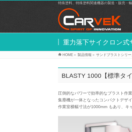
特殊塗料、特殊塗料関連機器の製造・販売・
重力落下サイクロン式サン
HOME
»
製品情報
»
サンドブラストシリー
BLASTY 1000【標準タ
圧倒的なパワーで効率的なブラスト作
集塵機が一体となったコンパクトデザ
作業室横幅寸法が1000mm もあり、