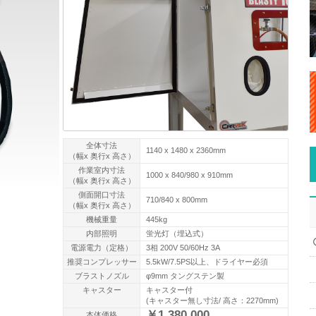
全体寸法
1140 x 1480 x 2360mm
（幅x 奥行x 高さ）
作業室内寸法
1000 x 840/980 x 910mm
（幅x 奥行x 高さ）
側面開口寸法
710/840 x 800mm
（幅x 奥行x 高さ）
機械重量
445kg
内部照明
蛍光灯（埋込式）
電源電力（定格）
3相 200V 50/60Hz 3A
推奨コンプレッサー
5.5kW/7.5PS以上、ドライヤー必須
ブラストノズル
φ9mm タングステン製
キャスター
キャスター付
(キャスター無し寸法/ 高さ：2270mm)
￥1,380,000
本体価格