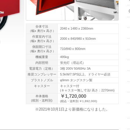
全体寸法
2040 x 1480 x 2360mm
（幅x 奥行x 高さ）
作業室内寸法
2000 x 840/980 x 910mm
（幅x 奥行x 高さ）
側面開口寸法
710/840 x 800mm
（幅x 奥行x 高さ）
機械重量
495kg
内部照明
蛍光灯（埋込式）
電源電力（定格）
3相 200V 50/60Hz 3A
推奨コンプレッサー
5.5kW/7.5PS以上、ドライヤー必須
ブラストノズル
φ9mm タングステン製
キャスター
キャスター付
(キャスター無し寸法/ 高さ：2270mm)
￥1,720,000
本体価格
(税別・送料別)
(税込・送料別:￥1,892,000)
※2021年10月1日より新価格になりました。