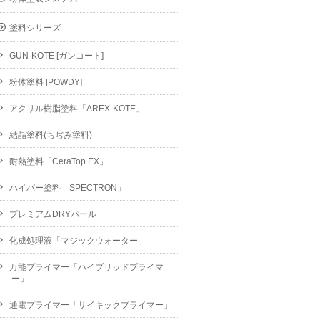
塗料シリーズ
GUN-KOTE [ガンコート]
粉体塗料 [POWDY]
アクリル樹脂塗料「AREX-KOTE」
結晶塗料(ちぢみ塗料)
耐熱塗料「CeraTop EX」
ハイパー塗料「SPECTRON」
プレミアムDRYパール
化成処理液「マジックウォーター」
万能プライマー「ハイブリッドプライマ
ー」
通電プライマー「サイキックプライマー」