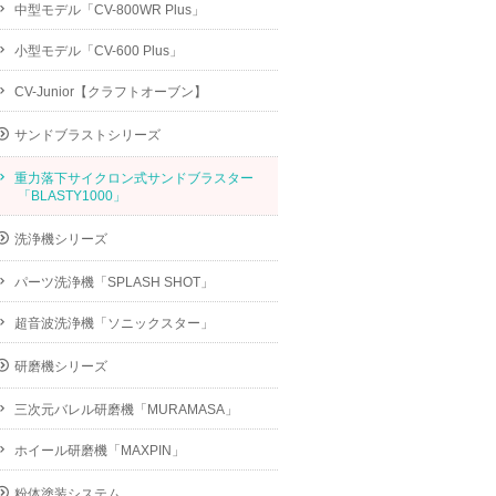
中型モデル「CV-800WR Plus」
小型モデル「CV-600 Plus」
CV-Junior【クラフトオーブン】
サンドブラストシリーズ
重力落下サイクロン式サンドブラスター
「BLASTY1000」
洗浄機シリーズ
パーツ洗浄機「SPLASH SHOT」
超音波洗浄機「ソニックスター」
研磨機シリーズ
三次元バレル研磨機「MURAMASA」
ホイール研磨機「MAXPIN」
粉体塗装システム