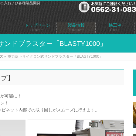
輸出入および各種製品開発
トップページ
製品情報
施工例
Home
Products
Case
ドブラスター「BLASTY1000」
ズ
»
重力落下サイクロン式サンドブラスター「BLASTY1000」
イプ】
業が可能に！
イン！
キャビネット内部での取り回しがスムーズに行えます。