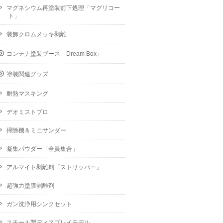
マグネシウム再塗装前下処理「マグリコー
ト」
装飾クロムメッキ剥離
コンテナ塗装ブース「Dream Box」
塗装関連グッズ
耐熱マスキング
デオミストプロ
掃除機＆ミニサンダー
凝集パウダー「全員集合」
アルマイト剥離剤「ストリッパー」
超強力塗膜剥離剤
ガン洗浄用シンクセット
スチール製ディスプレイモデル