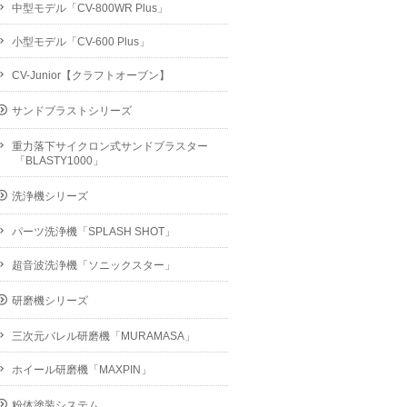
中型モデル「CV-800WR Plus」
小型モデル「CV-600 Plus」
CV-Junior【クラフトオーブン】
サンドブラストシリーズ
重力落下サイクロン式サンドブラスター
「BLASTY1000」
洗浄機シリーズ
パーツ洗浄機「SPLASH SHOT」
超音波洗浄機「ソニックスター」
研磨機シリーズ
三次元バレル研磨機「MURAMASA」
ホイール研磨機「MAXPIN」
粉体塗装システム