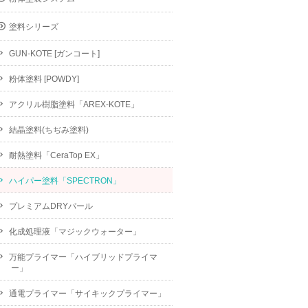
塗料シリーズ
GUN-KOTE [ガンコート]
粉体塗料 [POWDY]
アクリル樹脂塗料「AREX-KOTE」
結晶塗料(ちぢみ塗料)
耐熱塗料「CeraTop EX」
ハイパー塗料「SPECTRON」
プレミアムDRYパール
化成処理液「マジックウォーター」
万能プライマー「ハイブリッドプライマ
ー」
通電プライマー「サイキックプライマー」