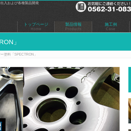
輸出入および各種製品開発
トップページ
製品情報
施工例
Home
Products
Case
RON」
ー塗料「SPECTRON」