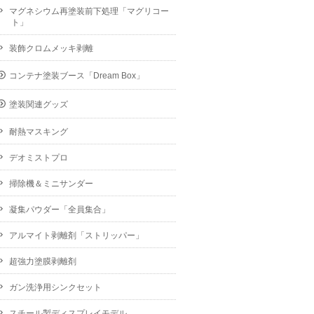
マグネシウム再塗装前下処理「マグリコー
ト」
装飾クロムメッキ剥離
コンテナ塗装ブース「Dream Box」
塗装関連グッズ
耐熱マスキング
デオミストプロ
掃除機＆ミニサンダー
凝集パウダー「全員集合」
アルマイト剥離剤「ストリッパー」
超強力塗膜剥離剤
ガン洗浄用シンクセット
スチール製ディスプレイモデル