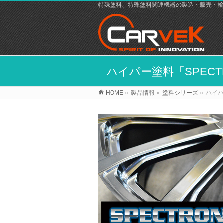
特殊塗料、特殊塗料関連機器の製造・販売・
ハイパー塗料「SPECT
HOME
»
製品情報
»
塗料シリーズ
»
ハイパ