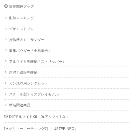
塗装関連グッズ
耐熱マスキング
デオミストプロ
掃除機＆ミニサンダー
凝集パウダー「全員集合」
アルマイト剥離剤「ストリッパー」
超強力塗膜剥離剤
ガン洗浄用シンクセット
スチール製ディスプレイモデル
塗装関連商品
DIYアルマイトKit「Dr.アルマイトJr.」
ポリマーコーティング剤「LUSTER NEO」