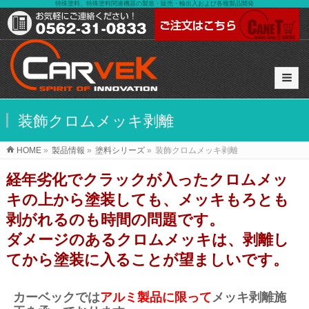
特殊塗料、特殊塗料関連機器の製造・販売・輸出入および各種製品開発
装飾クロムメッキ剥離
HOME
»
製品情報
»
塗料シリーズ
»
装飾クロムメッキ剥離
経年劣化でクラックが入ったクロムメッ
キの上から塗装しても、メッキもろとも
剥がれるのも時間の問題です。
ダメージのあるクロムメッキは、剥離し
てから塗装に入ることが望ましいです。
カーベックでは
アルミ製品に限って
メッキ剥離施