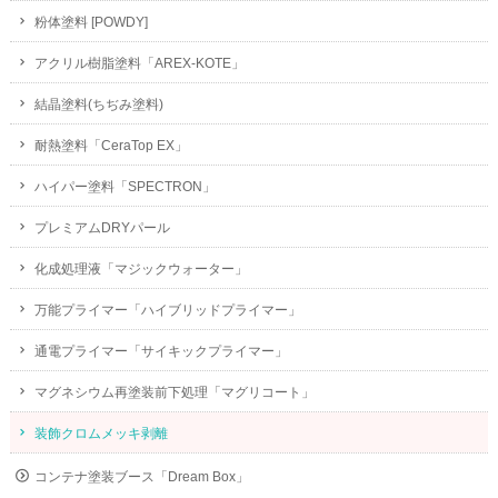
粉体塗料 [POWDY]
アクリル樹脂塗料「AREX-KOTE」
結晶塗料(ちぢみ塗料)
耐熱塗料「CeraTop EX」
ハイパー塗料「SPECTRON」
プレミアムDRYパール
化成処理液「マジックウォーター」
万能プライマー「ハイブリッドプライマー」
通電プライマー「サイキックプライマー」
マグネシウム再塗装前下処理「マグリコート」
装飾クロムメッキ剥離
コンテナ塗装ブース「Dream Box」