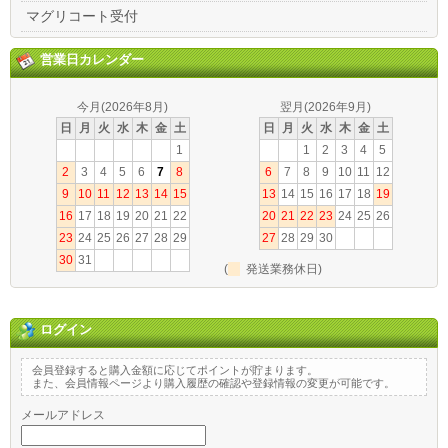
マグリコート受付
営業日カレンダー
今月(2026年8月)
翌月(2026年9月)
日
月
火
水
木
金
土
日
月
火
水
木
金
土
1
1
2
3
4
5
2
3
4
5
6
7
8
6
7
8
9
10
11
12
9
10
11
12
13
14
15
13
14
15
16
17
18
19
16
17
18
19
20
21
22
20
21
22
23
24
25
26
23
24
25
26
27
28
29
27
28
29
30
30
31
(
発送業務休日)
ログイン
会員登録すると購入金額に応じてポイントが貯まります。
また、会員情報ページより購入履歴の確認や登録情報の変更が可能です。
メールアドレス