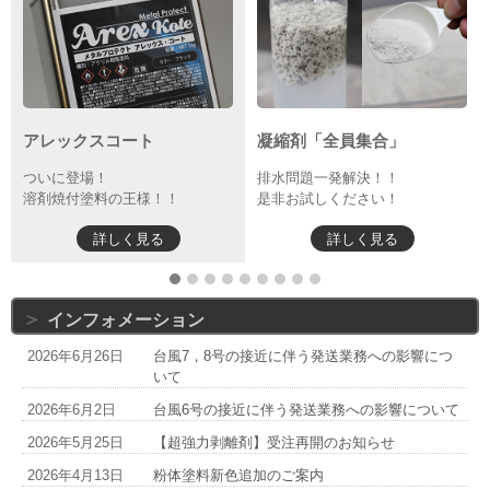
凝縮剤「全員集合」
ステンレス製
ホイールハンガー
排水問題一発解決！！
是非お試しください！
ホイールの焼付乾燥時に！
詳しく見る
購入する
インフォメーション
2026年6月26日
台風7，8号の接近に伴う発送業務への影響につ
いて
2026年6月2日
台風6号の接近に伴う発送業務への影響について
2026年5月25日
【超強力剥離剤】受注再開のお知らせ
2026年4月13日
粉体塗料新色追加のご案内