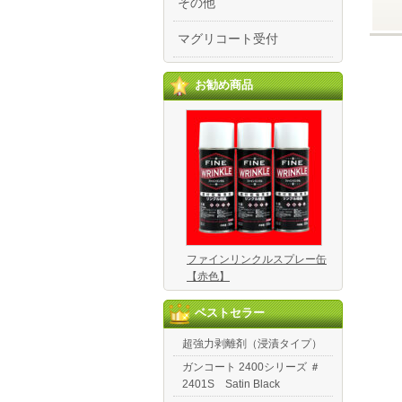
その他
マグリコート受付
お勧め商品
ファインリンクルスプレー缶
【赤色】
ベストセラー
超強力剥離剤（浸漬タイプ）
ガンコート 2400シリーズ ＃
2401S Satin Black