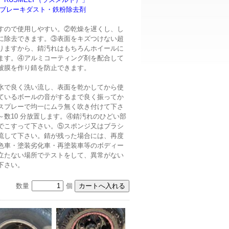
 ブレーキダスト・鉄粉除去剤
すので使用しやすい。②乾燥を遅くし、し
に除去できます。③表面をキズつけない超
りますから、錆汚れはもちろんホイールに
ます。④アルミコーティング剤を配合して
被膜を作り錆を防止できます。
水で良く洗い流し、表面を乾かしてから使
ているボールの音がするまで良く振ってか
スプレーで均一にムラ無く吹き付けて下さ
数10 分放置します。④錆汚れのひどい部
でこすって下さい。⑤スポンジ又はブラシ
流して下さい。錆が残った場合には、再度
色車・塗装劣化車・再塗装車等のボディー
立たない場所でテストをして、異常がない
下さい。
数量
個