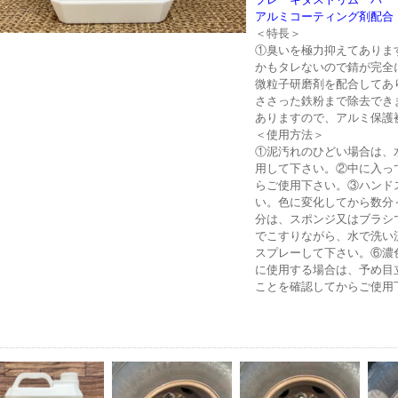
アルミコーティング剤配合
＜特長＞
①臭いを極力抑えてありま
かもタレないので錆が完全
微粒子研磨剤を配合してあ
ささった鉄粉まで除去でき
ありますので、アルミ保護
＜使用方法＞
①泥汚れのひどい場合は、
用して下さい。②中に入っ
らご使用下さい。③ハンド
い。色に変化してから数分～
分は、スポンジ又はブラシ
でこすりながら、水で洗い
スプレーして下さい。⑥濃
に使用する場合は、予め目
ことを確認してからご使用