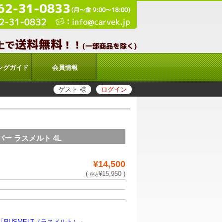
ングガイド
会員情報
ゲスト 様
ログイン
ー ラスメルト 4L
¥14,500
(
¥15,950 )
税込
RUSMELT（ラスメルト）」