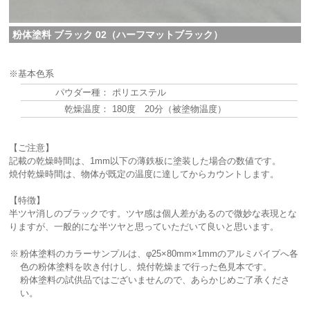
粉体塗料 ブラック 02（ハーフマットブラック）
※基本色系
パウダー種：
ポリエステル
乾燥温度：
180度 20分（被塗物温度）
【ご注意】
記載の乾燥時間は、1mm以下の薄鉄板に塗装した場合の数値です。
焼付乾燥時間は、物体が既定の温度に達してからカウントします。
【特徴】
半ツヤ消しのブラックです。ツヤ感は個人差があるので微妙な表現とな
りますが、一般的にな半ツヤと思っていただいて良いと思います。
※
粉体塗料のカラーサンプルは、φ25×80mm×1mmのアルミパイプへ各
色の粉体塗料を吹き付けし、焼付乾燥まで行った色見本です。
粉体塗料の試供品ではございませんので、あらかじめご了承くださ
い。