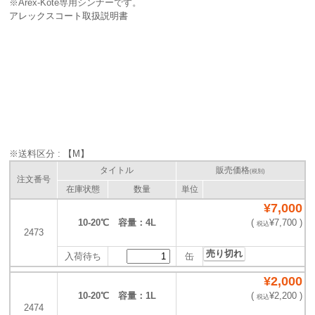
※Arex-Kote専用シンナーです。
アレックスコート取扱説明書
※送料区分 :
【M】
タイトル
販売価格
(税別)
注文番号
在庫状態
数量
単位
¥7,000
10‐20℃ 容量：4L
(
¥7,700 )
税込
2473
売り切れ
入荷待ち
缶
¥2,000
10‐20℃ 容量：1L
(
¥2,200 )
税込
2474