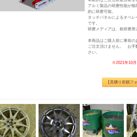
アルミ製品の研磨性能が格
的に研磨可能。
タッチパネルによるオペレ
です。
研磨メディアは、粗研磨用
本商品はご購入前に事前の
ご注文頂けません。 お手
さい。
※2021年1
【見積り依頼フ