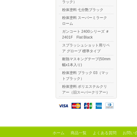
ラック）
粉体塗料 七分艶ブラック
粉体塗料 スーパーミラーク
ローム
ガンコート 2400シリーズ ＃
2401F Flat Black
スプラッシュショット用リペ
ア グローブ 標準タイプ
耐熱マスキングテープ(50mm
幅x1本入り)
粉体塗料 ブラック 03（マッ
トブラック）
粉体塗料 ポリエステルクリ
アー（旧スーパークリアー）
ホーム
商品一覧
よくある質問
お問い