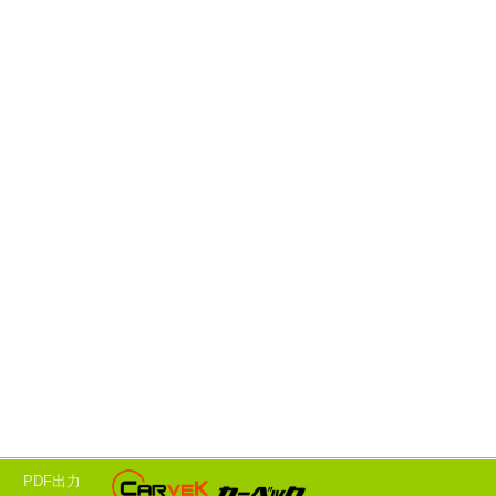
ド
PDF出力