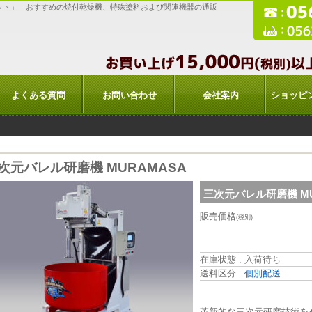
ット」 おすすめの焼付乾燥機、特殊塗料および関連機器の通販
よくある質問
お問い合わせ
会社案内
ショッピ
次元バレル研磨機 MURAMASA
三次元バレル研磨機 MU
販売価格
(税別)
在庫状態 : 入荷待ち
送料区分 :
個別配送
革新的な三次元研磨技術を