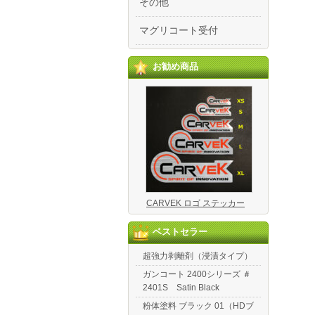
その他
マグリコート受付
お勧め商品
CARVEK ロゴ ステッカー
ベストセラー
超強力剥離剤（浸漬タイプ）
ガンコート 2400シリーズ ＃
2401S Satin Black
粉体塗料 ブラック 01（HDブ