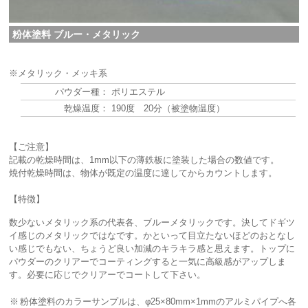
粉体塗料 ブルー・メタリック
※メタリック・メッキ系
パウダー種：
ポリエステル
乾燥温度：
190度 20分（被塗物温度）
【ご注意】
記載の乾燥時間は、1mm以下の薄鉄板に塗装した場合の数値です。
焼付乾燥時間は、物体が既定の温度に達してからカウントします。
【特徴】
数少ないメタリック系の代表各、ブルーメタリックです。決してドギツ
イ感じのメタリックではなです。かといって目立たないほどのおとなし
い感じでもない、ちょうど良い加減のキラキラ感と思えます。トップに
パウダーのクリアーでコーティングすると一気に高級感がアップしま
す。必要に応じでクリアーでコートして下さい。
※
粉体塗料のカラーサンプルは、φ25×80mm×1mmのアルミパイプへ各