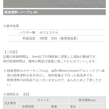
粉体塗料 パープル 02
※基本色系
パウダー種：
ポリエステル
乾燥温度：
180度 20分（被塗物温度）
【ご注意】
記載の乾燥時間は、1mm以下の薄鉄板に塗装した場合の数値です。
焼付乾燥時間は、物体が既定の温度に達してからカウントします。
※
粉体塗料のカラーサンプルは、φ25×80mm×1mmのアルミパイプへ各
色の粉体塗料を吹き付けし、焼付乾燥まで行った色見本です。
粉体塗料の試供品ではございませんので、あらかじめご了承くださ
い。
※送料区分 :
【S】
タイトル
販売価格
(税別)
注文番号
在庫状態
数量
単位