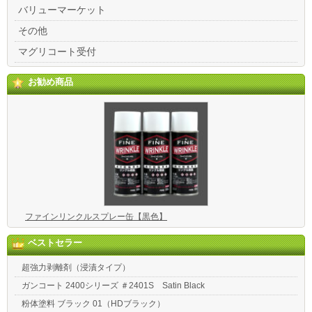
バリューマーケット
その他
マグリコート受付
お勧め商品
ファインリンクルスプレー缶【黒色】
ベストセラー
超強力剥離剤（浸漬タイプ）
ガンコート 2400シリーズ ＃2401S Satin Black
粉体塗料 ブラック 01（HDブラック）