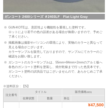
ガンコート 2400シリーズ ＃2403LF Flat Light Gray
※
GUN-KOTEは、意匠性より機能性を重視した塗料です。
ロットにより若干の色の誤差がある場合が御座いますので、予めご
了承ください。
※
掲載画像は撮影やパソコンの環境により、実物のカラーと異なって
見える場合がございます。
カラーサンプルを販売しておりますので、サンプルにてカラーのご
確認をお願い致します。
※
ガンコートのカラーサンプルは、55mm×84mm×2mmのアルミ板へ
各色のガンコート塗料を塗装し、焼付乾燥まで行った色見本です。
ガンコート塗料の試供品ではございませんので、あらかじめご了承
ください。
※送料区分 :
【S】
タイトル
販売価格
(税別)
注文番号
在庫状態
数量
単位
¥47,500