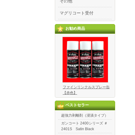
その他
マグリコート受付
お勧め商品
ファインリンクルスプレー缶
【赤色】
ベストセラー
超強力剥離剤（浸漬タイプ）
ガンコート 2400シリーズ ＃
2401S Satin Black