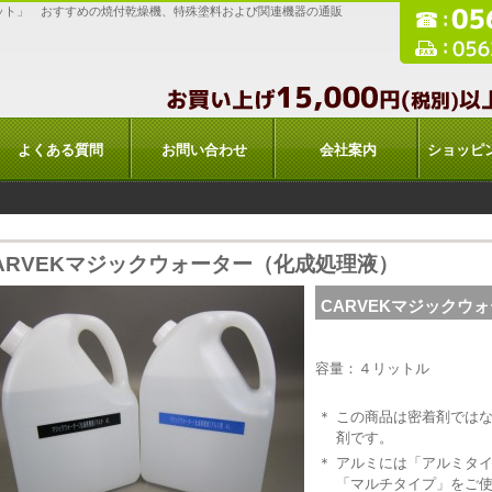
ット」 おすすめの焼付乾燥機、特殊塗料および関連機器の通販
よくある質問
お問い合わせ
会社案内
ショッピ
ARVEKマジックウォーター（化成処理液）
CARVEKマジックウ
容量：４リットル
＊
この商品は密着剤では
剤です。
＊
アルミには「アルミタ
「マルチタイプ」をご