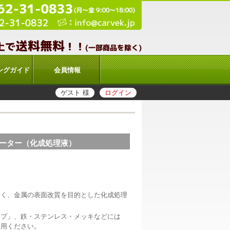
ングガイド
会員情報
ゲスト 様
ログイン
ォーター（化成処理液）
なく、金属の表面改質を目的とした化成処理
イプ」、鉄・ステンレス・メッキなどには
使用ください。