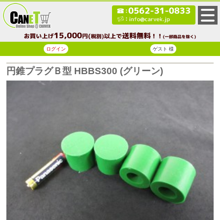
ログイン
ゲスト 様
円錐プラグＢ型 HBBS300 (グリーン)