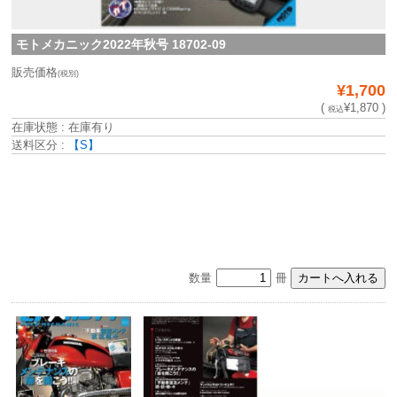
モトメカニック2022年秋号 18702-09
販売価格
(税別)
¥1,700
(
¥1,870 )
税込
在庫状態 : 在庫有り
送料区分 :
【S】
数量
冊