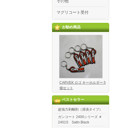
その他
マグリコート受付
お勧め商品
CARVEK ロゴ キーホルダー 5
個セット
ベストセラー
超強力剥離剤（浸漬タイプ）
ガンコート 2400シリーズ ＃
2401S Satin Black