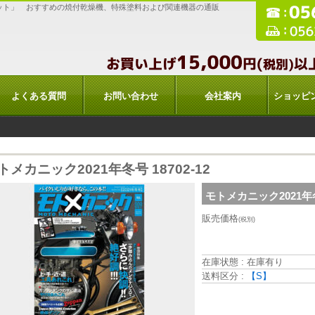
ット」 おすすめの焼付乾燥機、特殊塗料および関連機器の通販
よくある質問
お問い合わせ
会社案内
ショッピ
トメカニック2021年冬号 18702-12
モトメカニック2021年冬号
販売価格
(税別)
在庫状態 : 在庫有り
送料区分 :
【S】