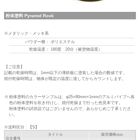
粉体塗料 Pyramid Rock
※メタリック・メッキ系
パウダー種：
ポリエステル
乾燥温度：
180度 20分（被塗物温度）
【ご注意】
記載の乾燥時間は、1mm以下の薄鉄板に塗装した場合の数値です。
焼付乾燥時間は、物体が既定の温度に達してからカウントします。
※
粉体塗料のカラーサンプルは、φ25×80mm×1mmのアルミパイプへ各
色の粉体塗料を吹き付けし、焼付乾燥まで行った色見本です。
粉体塗料の試供品ではございませんので、あらかじめご了承くださ
い。
※送料区分 :
【S】
タイトル
販売価格
(税別)
注文番号