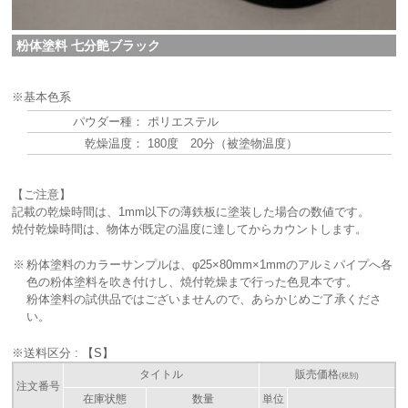
粉体塗料 七分艶ブラック
※基本色系
パウダー種：
ポリエステル
乾燥温度：
180度 20分（被塗物温度）
【ご注意】
記載の乾燥時間は、1mm以下の薄鉄板に塗装した場合の数値です。
焼付乾燥時間は、物体が既定の温度に達してからカウントします。
※
粉体塗料のカラーサンプルは、φ25×80mm×1mmのアルミパイプへ各
色の粉体塗料を吹き付けし、焼付乾燥まで行った色見本です。
粉体塗料の試供品ではございませんので、あらかじめご了承くださ
い。
※送料区分 :
【S】
タイトル
販売価格
(税別)
注文番号
在庫状態
数量
単位