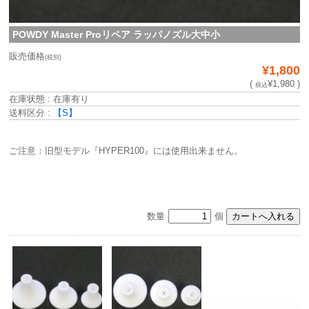
POWDY Master Proリペア ラッパノズル大中小
販売価格
(税別)
¥1,800
(
¥1,980 )
税込
在庫状態 : 在庫有り
送料区分 :
【S】
ご注意：旧型モデル『HYPER100』には使用出来ません。
数量
個