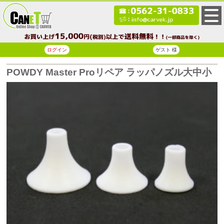
ログイン
ゲスト 様
POWDY Master Proリペア ラッパノズル大中小