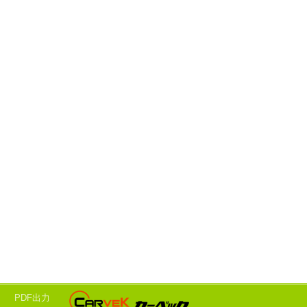
ド
PDF出力