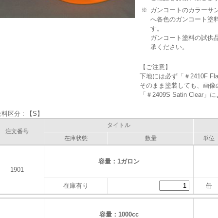
※
ガンコートのカラーサンプ
へ各色のガンコート塗
す。
ガンコート塗料の試供
承ください。
【ご注意】
下地には必ず「＃2410F F
そのまま塗装しても、画像
「＃2409S Satin Cl
料区分 :
【S】
タイトル
注文番号
在庫状態
数量
単位
容量：1ガロン
1901
在庫有り
缶
容量：1000cc