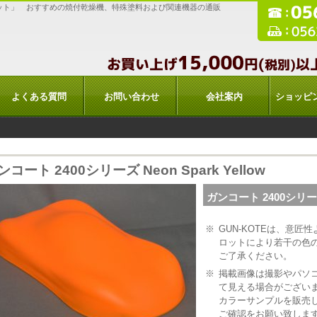
ット」 おすすめの焼付乾燥機、特殊塗料および関連機器の通販
よくある質問
お問い合わせ
会社案内
ショッピ
ンコート 2400シリーズ Neon Spark Yellow
ガンコート 2400シリーズ N
※
GUN-KOTEは、意
ロットにより若干の色
ご了承ください。
※
掲載画像は撮影やパソ
て見える場合がござい
カラーサンプルを販売
ご確認をお願い致しま