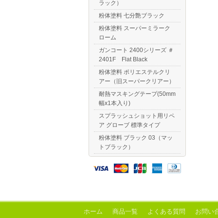
ラック）
粉体塗料 七分艶ブラック
粉体塗料 スーパーミラーク
ローム
ガンコート 2400シリーズ ＃
2401F Flat Black
粉体塗料 ポリエステルクリ
アー（旧スーパークリアー）
耐熱マスキングテープ(50mm
幅x1本入り)
スプラッシュショット用リペ
ア グローブ 標準タイプ
粉体塗料 ブラック 03（マッ
トブラック）
ホーム
商品一覧
よくある質問
お問い