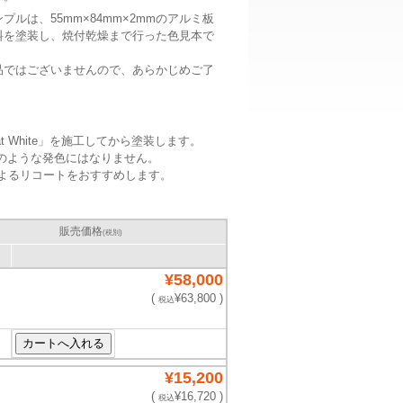
ルは、55mm×84mm×2mmのアルミ板
料を塗装し、焼付乾燥まで行った色見本で
品ではございませんので、あらかじめご了
lat White」を施工してから塗装します。
のような発色にはなりません。
ear」によるリコートをおすすめします。
販売価格
(税別)
¥58,000
(
¥63,800 )
税込
¥15,200
(
¥16,720 )
税込