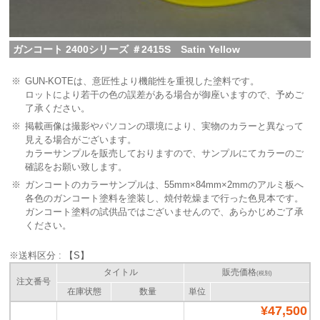
ガンコート 2400シリーズ ＃2415S Satin Yellow
※
GUN-KOTEは、意匠性より機能性を重視した塗料です。
ロットにより若干の色の誤差がある場合が御座いますので、予めご
了承ください。
※
掲載画像は撮影やパソコンの環境により、実物のカラーと異なって
見える場合がございます。
カラーサンプルを販売しておりますので、サンプルにてカラーのご
確認をお願い致します。
※
ガンコートのカラーサンプルは、55mm×84mm×2mmのアルミ板へ
各色のガンコート塗料を塗装し、焼付乾燥まで行った色見本です。
ガンコート塗料の試供品ではございませんので、あらかじめご了承
ください。
※送料区分 :
【S】
タイトル
販売価格
(税別)
注文番号
在庫状態
数量
単位
¥47,500