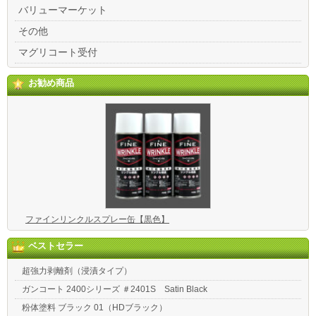
バリューマーケット
その他
マグリコート受付
お勧め商品
ファインリンクルスプレー缶【黒色】
ベストセラー
超強力剥離剤（浸漬タイプ）
ガンコート 2400シリーズ ＃2401S Satin Black
粉体塗料 ブラック 01（HDブラック）