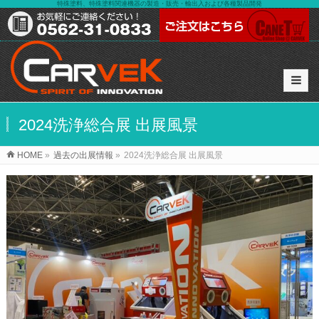
特殊塗料、特殊塗料関連機器の製造・販売・輸出入および各種製品開発
2024洗浄総合展 出展風景
HOME
»
過去の出展情報
»
2024洗浄総合展 出展風景