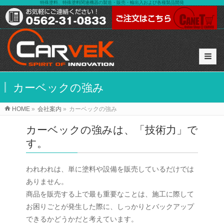
特殊塗料、特殊塗料関連機器の製造・販売・輸出入および各種製品開発
カーベックの強み
HOME
»
会社案内
»
カーベックの強み
カーベックの強みは、「技術力」で
す。
われわれは、単に塗料や設備を販売しているだけでは
ありません。
商品を販売する上で最も重要なことは、施工に際して
お困りごとが発生した際に、しっかりとバックアップ
できるかどうかだと考えています。