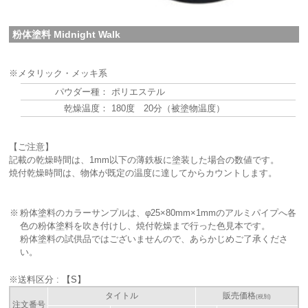
粉体塗料 Midnight Walk
※メタリック・メッキ系
パウダー種：
ポリエステル
乾燥温度：
180度 20分（被塗物温度）
【ご注意】
記載の乾燥時間は、1mm以下の薄鉄板に塗装した場合の数値です。
焼付乾燥時間は、物体が既定の温度に達してからカウントします。
※
粉体塗料のカラーサンプルは、φ25×80mm×1mmのアルミパイプへ各
色の粉体塗料を吹き付けし、焼付乾燥まで行った色見本です。
粉体塗料の試供品ではございませんので、あらかじめご了承くださ
い。
※送料区分 :
【S】
タイトル
販売価格
(税別)
注文番号