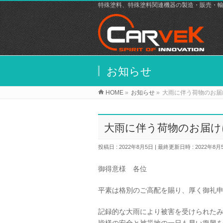
特殊塗料、特殊塗料関連機器の製造・販売・
お知らせ
HOME
»
お知らせ
»
大雨に伴う荷物のお届
大雨に伴う荷物のお届け
投稿日 : 2022年8月5日
最終更新日時 : 2022年8月
御得意様 各位
平素は格別のご高配を賜り、厚く御礼
記録的な大雨により被害を受けられた