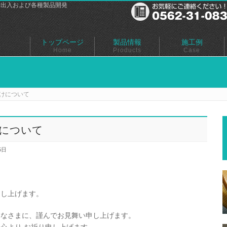
輸出入および各種製品開発
トップページ
製品情報
施工例
Home
Products
Case
けについて
について
5日
申し上げます。
みなさまに、謹んでお見舞い申し上げます。