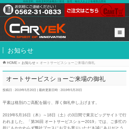
特殊塗料、特殊塗料関連機器の製造・販売・輸出入および各種製品開発
お知らせ
HOME
»
お知らせ
»
オートサービスショーご来場の御礼
オートサービスショーご来場の御礼
投稿日 : 2019年5月20日
最終更新日時 : 2019年5月20日
平素は格別のご高配を賜り、厚く御礼申し上げます。
2019年5月16日（木）～18日（土）
の3日間で東京ビッグサイトで行
われました、「
第36回 オートサービスショー2019」
では、ご多忙の
折にもかかわらず弊社ブースにお立ち寄りいただき誠にありがとう