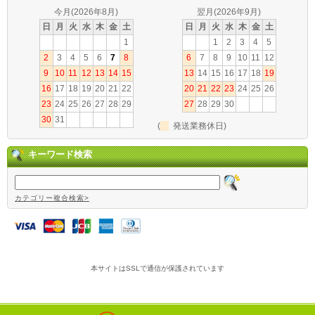
今月(2026年8月)
翌月(2026年9月)
日
月
火
水
木
金
土
日
月
火
水
木
金
土
1
1
2
3
4
5
2
3
4
5
6
7
8
6
7
8
9
10
11
12
9
10
11
12
13
14
15
13
14
15
16
17
18
19
16
17
18
19
20
21
22
20
21
22
23
24
25
26
23
24
25
26
27
28
29
27
28
29
30
30
31
(
発送業務休日)
キーワード検索
カテゴリー複合検索>
本サイトはSSLで通信が保護されています