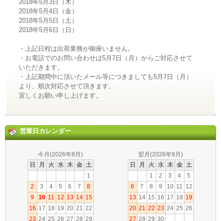
2018年5月3日（木）
2018年5月4日（金）
2018年5月5日（土）
2018年5月6日（日）
・上記日程は出荷業務が御座いません。
・お電話でのお問い合わせは5月7日（月）からご対応させて
いただきます。
・上記期間中に頂いたメール等につきましても5月7日（月）
より、順次対応させて頂きます。
宜しくお願い申し上げます。
営業日カレンダー
今月(2026年8月)
翌月(2026年9月)
日
月
火
水
木
金
土
日
月
火
水
木
金
土
1
1
2
3
4
5
2
3
4
5
6
7
8
6
7
8
9
10
11
12
9
10
11
12
13
14
15
13
14
15
16
17
18
19
16
17
18
19
20
21
22
20
21
22
23
24
25
26
23
24
25
26
27
28
29
27
28
29
30